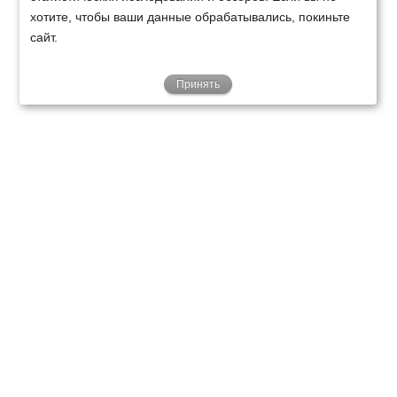
хотите, чтобы ваши данные обрабатывались, покиньте
сайт.
Принять
ТЕХНИКА
ФИНАНСИРОВАНИЕ
КЛИЕНТАМ
О НАС
ТЕХСЕРВИС
КОНТАКТЫ
Минск
Ваш город:
+375 29 238 97 34
Запросить консультацию