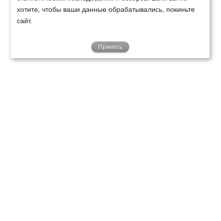
хотите, чтобы ваши данные обрабатывались, покиньте
сайт.
Принять
ТЕХНИКА
ФИНАНСИРОВАНИЕ
КЛИЕНТАМ
О НАС
ТЕХСЕРВИС
КОНТАКТЫ
Минск
Ваш город:
+375 29 238 97 34
Запросить консультацию