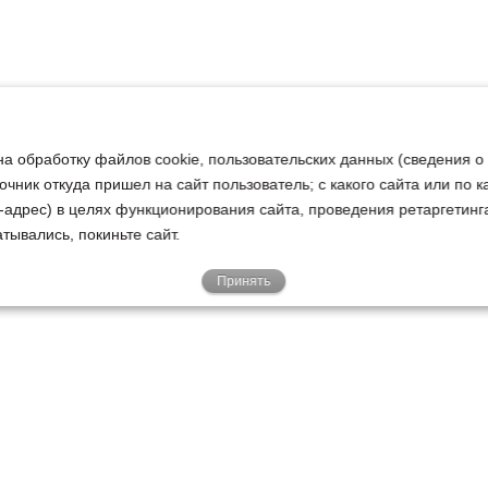
на обработку файлов cookie, пользовательских данных (сведения о
очник откуда пришел на сайт пользователь; с какого сайта или по 
ip-адрес) в целях функционирования сайта, проведения ретаргетинг
тывались, покиньте сайт.
Принять
Е
КЛИЕНТАМ
О НАС
Акции
Новости
У
о
Гарантии
Руководство
Р
Доставка
Наша история