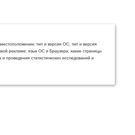
 местоположении; тип и версия ОС; тип и версия
какой рекламе; язык ОС и Браузера; какие страницы
а и проведения статистических исследований и
ТЕХСЕРВИС
КОНТАКТЫ
становка доп.
Минск
Ваш город:
борудования
+375 29 238 97 34
емонт, TO, дефектовка
Запросить консультацию