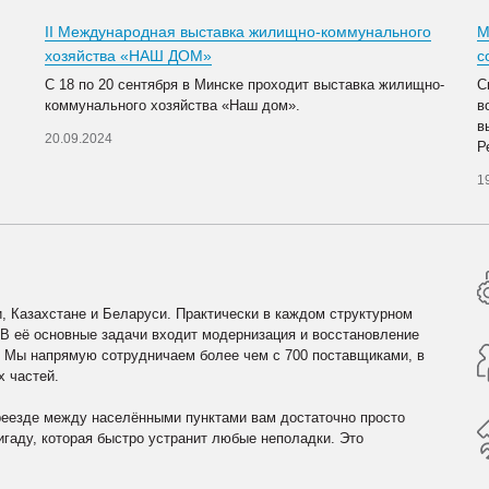
II Международная выставка жилищно-коммунального
М
хозяйства «НАШ ДОМ»
с
С 18 по 20 сентября в Минске проходит выставка жилищно-
С
коммунального хозяйства «Наш дом».
в
в
20.09.2024
Р
1
, Казахстане и Беларуси. Практически в каждом структурном
 В её основные задачи входит модернизация и восстановление
. Мы напрямую сотрудничаем более чем с 700 поставщиками, в
х частей.
реезде между населёнными пунктами вам достаточно просто
гаду, которая быстро устранит любые неполадки. Это