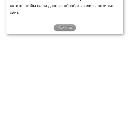
хотите, чтобы ваши данные обрабатывались, покиньте
сайт.
Принять
ТЕХНИКА
ФИНАНСИРОВАНИЕ
КЛИЕНТАМ
О НАС
ТЕХСЕРВИС
КОНТАКТЫ
Минск
Ваш город:
+375 29 238 97 34
Запросить консультацию