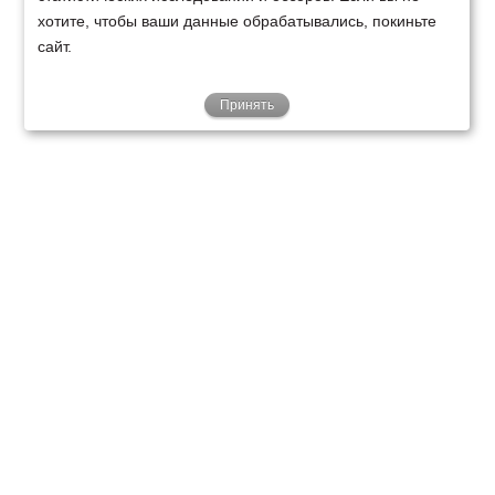
хотите, чтобы ваши данные обрабатывались, покиньте
сайт.
Принять
ТЕХНИКА
ФИНАНСИРОВАНИЕ
КЛИЕНТАМ
О НАС
ТЕХСЕРВИС
КОНТАКТЫ
Минск
Ваш город:
+375 29 238 97 34
Запросить консультацию