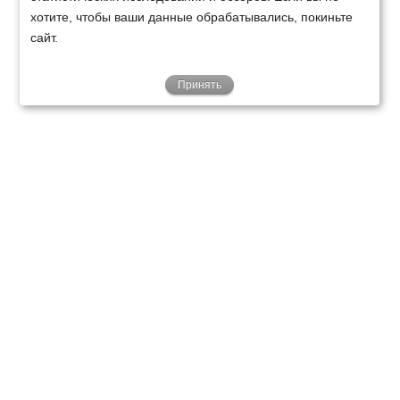
хотите, чтобы ваши данные обрабатывались, покиньте
сайт.
Принять
ТЕХНИКА
ФИНАНСИРОВАНИЕ
КЛИЕНТАМ
О НАС
ТЕХСЕРВИС
КОНТАКТЫ
Минск
Ваш город:
+375 29 238 97 34
Запросить консультацию