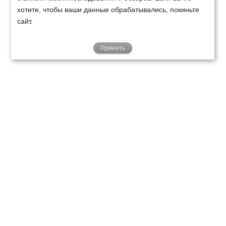
хотите, чтобы ваши данные обрабатывались, покиньте
сайт.
Принять
ТЕХНИКА
ФИНАНСИРОВАНИЕ
КЛИЕНТАМ
О НАС
ТЕХСЕРВИС
КОНТАКТЫ
Минск
Ваш город:
+375 29 238 97 34
Запросить консультацию