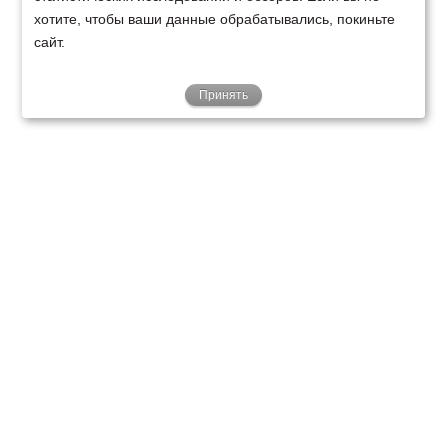
хотите, чтобы ваши данные обрабатывались, покиньте
сайт.
Принять
ТЕХНИКА
ФИНАНСИРОВАНИЕ
КЛИЕНТАМ
О НАС
ТЕХСЕРВИС
КОНТАКТЫ
Минск
Ваш город:
+375 29 238 97 34
Запросить консультацию