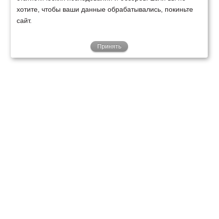
хотите, чтобы ваши данные обрабатывались, покиньте
сайт.
Принять
ТЕХНИКА
ФИНАНСИРОВАНИЕ
КЛИЕНТАМ
О НАС
ТЕХСЕРВИС
КОНТАКТЫ
Минск
Ваш город:
+375 29 238 97 34
Запросить консультацию