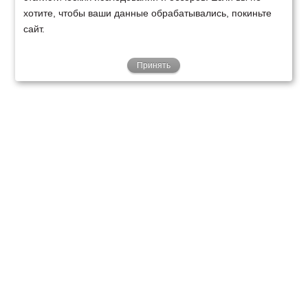
хотите, чтобы ваши данные обрабатывались, покиньте
сайт.
Принять
ТЕХНИКА
ФИНАНСИРОВАНИЕ
КЛИЕНТАМ
О НАС
ТЕХСЕРВИС
КОНТАКТЫ
Минск
Ваш город:
+375 29 238 97 34
Запросить консультацию