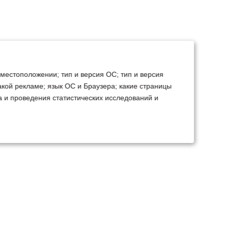
 местоположении; тип и версия ОС; тип и версия
какой рекламе; язык ОС и Браузера; какие страницы
а и проведения статистических исследований и
ТЕХСЕРВИС
КОНТАКТЫ
становка доп.
Минск
Ваш город:
борудования
+375 29 238 97 34
емонт, TO, дефектовка
Запросить консультацию