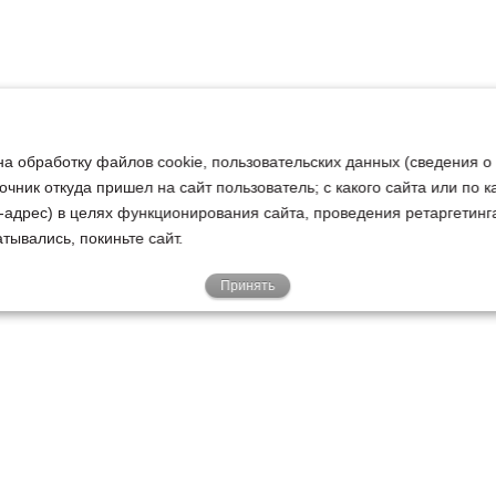
на обработку файлов cookie, пользовательских данных (сведения о
очник откуда пришел на сайт пользователь; с какого сайта или по 
ip-адрес) в целях функционирования сайта, проведения ретаргетинг
тывались, покиньте сайт.
Принять
Е
КЛИЕНТАМ
О НАС
Акции
Новости
У
о
Гарантии
Руководство
Р
Доставка
Наша история