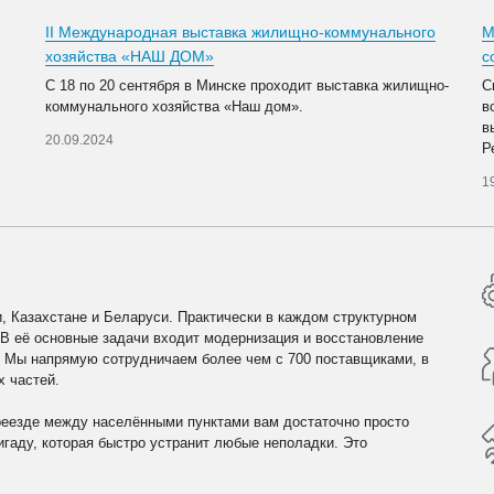
II Международная выставка жилищно-коммунального
М
хозяйства «НАШ ДОМ»
с
С 18 по 20 сентября в Минске проходит выставка жилищно-
С
коммунального хозяйства «Наш дом».
в
в
20.09.2024
Р
1
, Казахстане и Беларуси. Практически в каждом структурном
 В её основные задачи входит модернизация и восстановление
. Мы напрямую сотрудничаем более чем с 700 поставщиками, в
х частей.
реезде между населёнными пунктами вам достаточно просто
гаду, которая быстро устранит любые неполадки. Это