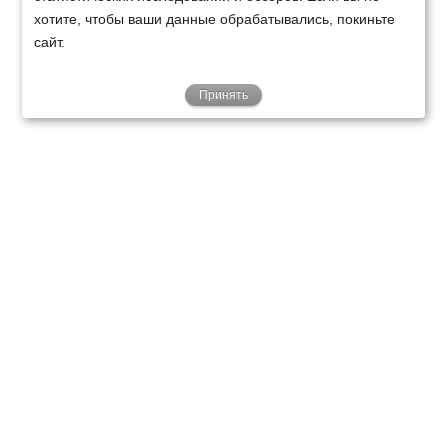
хотите, чтобы ваши данные обрабатывались, покиньте
сайт.
Принять
ТЕХНИКА
ФИНАНСИРОВАНИЕ
КЛИЕНТАМ
О НАС
ТЕХСЕРВИС
КОНТАКТЫ
Минск
Ваш город:
+375 29 238 97 34
Запросить консультацию