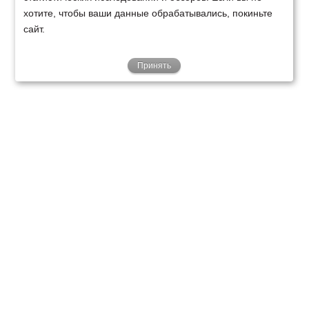
хотите, чтобы ваши данные обрабатывались, покиньте
сайт.
Принять
ТЕХНИКА
ФИНАНСИРОВАНИЕ
КЛИЕНТАМ
О НАС
ТЕХСЕРВИС
КОНТАКТЫ
Минск
Ваш город:
+375 29 238 97 34
Запросить консультацию