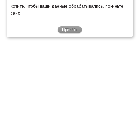
хотите, чтобы ваши данные обрабатывались, покиньте
сайт.
Принять
ТЕХНИКА
ФИНАНСИРОВАНИЕ
КЛИЕНТАМ
О НАС
ТЕХСЕРВИС
КОНТАКТЫ
Минск
Ваш город:
+375 29 238 97 34
Запросить консультацию