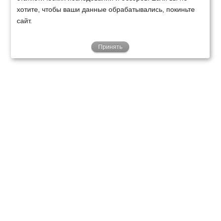
хотите, чтобы ваши данные обрабатывались, покиньте
сайт.
Принять
ТЕХНИКА
ФИНАНСИРОВАНИЕ
КЛИЕНТАМ
О НАС
ТЕХСЕРВИС
КОНТАКТЫ
Минск
Ваш город:
+375 29 238 97 34
Запросить консультацию