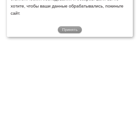
хотите, чтобы ваши данные обрабатывались, покиньте
сайт.
Принять
ТЕХНИКА
ФИНАНСИРОВАНИЕ
КЛИЕНТАМ
О НАС
ТЕХСЕРВИС
КОНТАКТЫ
Минск
Ваш город:
+375 29 238 97 34
Запросить консультацию