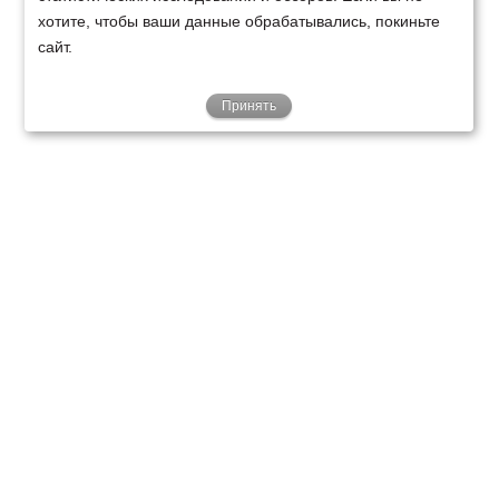
хотите, чтобы ваши данные обрабатывались, покиньте
сайт.
Принять
ТЕХНИКА
ФИНАНСИРОВАНИЕ
КЛИЕНТАМ
О НАС
ТЕХСЕРВИС
КОНТАКТЫ
Минск
Ваш город:
+375 29 238 97 34
Запросить консультацию