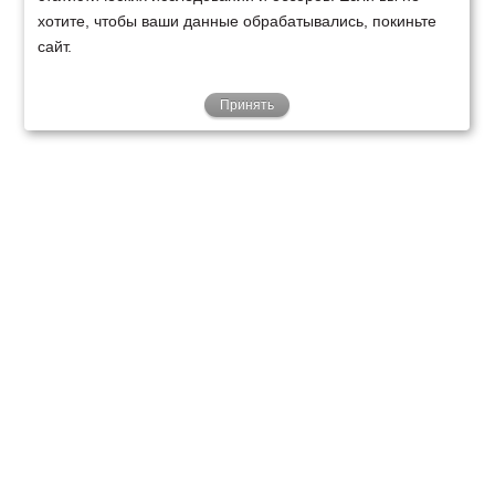
хотите, чтобы ваши данные обрабатывались, покиньте
сайт.
Принять
ТЕХНИКА
ФИНАНСИРОВАНИЕ
КЛИЕНТАМ
О НАС
ТЕХСЕРВИС
КОНТАКТЫ
Минск
Ваш город:
+375 29 238 97 34
Запросить консультацию