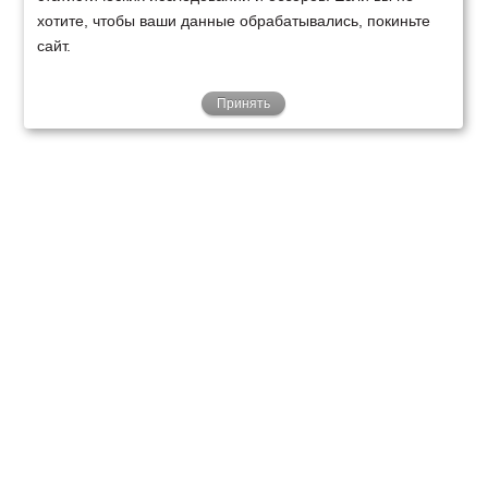
хотите, чтобы ваши данные обрабатывались, покиньте
сайт.
Принять
ТЕХНИКА
ФИНАНСИРОВАНИЕ
КЛИЕНТАМ
О НАС
ТЕХСЕРВИС
КОНТАКТЫ
Минск
Ваш город:
+375 29 238 97 34
Запросить консультацию