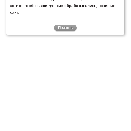
хотите, чтобы ваши данные обрабатывались, покиньте
сайт.
Принять
ТЕХНИКА
ФИНАНСИРОВАНИЕ
КЛИЕНТАМ
О НАС
ТЕХСЕРВИС
КОНТАКТЫ
Минск
Ваш город:
+375 29 238 97 34
Запросить консультацию