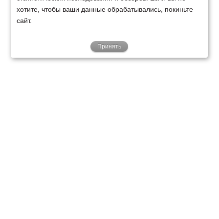
хотите, чтобы ваши данные обрабатывались, покиньте
сайт.
Принять
ТЕХНИКА
ФИНАНСИРОВАНИЕ
КЛИЕНТАМ
О НАС
ТЕХСЕРВИС
КОНТАКТЫ
Минск
Ваш город:
+375 29 238 97 34
Запросить консультацию