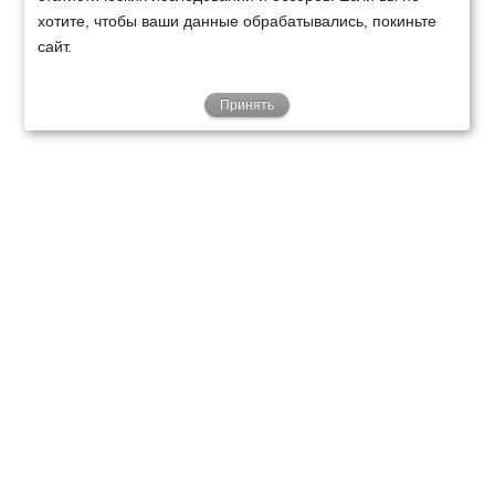
хотите, чтобы ваши данные обрабатывались, покиньте
сайт.
Принять
ТЕХНИКА
ФИНАНСИРОВАНИЕ
КЛИЕНТАМ
О НАС
ТЕХСЕРВИС
КОНТАКТЫ
Минск
Ваш город:
+375 29 238 97 34
Запросить консультацию