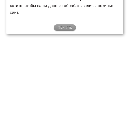
хотите, чтобы ваши данные обрабатывались, покиньте
сайт.
Принять
ТЕХНИКА
ФИНАНСИРОВАНИЕ
КЛИЕНТАМ
О НАС
ТЕХСЕРВИС
КОНТАКТЫ
Минск
Ваш город:
+375 29 238 97 34
Запросить консультацию