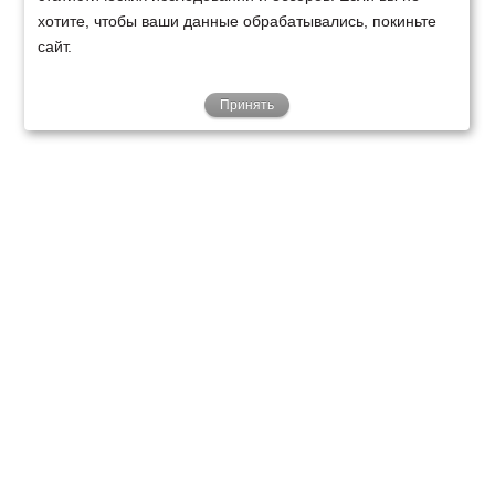
хотите, чтобы ваши данные обрабатывались, покиньте
сайт.
Принять
ТЕХНИКА
ФИНАНСИРОВАНИЕ
КЛИЕНТАМ
О НАС
ТЕХСЕРВИС
КОНТАКТЫ
Минск
Ваш город:
+375 29 238 97 34
Запросить консультацию