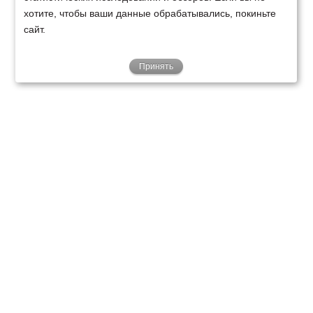
хотите, чтобы ваши данные обрабатывались, покиньте
сайт.
Принять
ТЕХНИКА
ФИНАНСИРОВАНИЕ
КЛИЕНТАМ
О НАС
ТЕХСЕРВИС
КОНТАКТЫ
Минск
Ваш город:
+375 29 238 97 34
Запросить консультацию