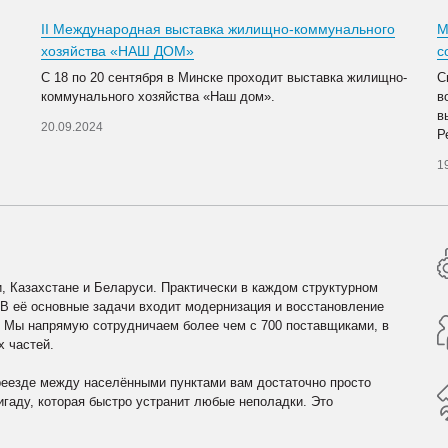
II Международная выставка жилищно-коммунального
М
хозяйства «НАШ ДОМ»
с
С 18 по 20 сентября в Минске проходит выставка жилищно-
С
коммунального хозяйства «Наш дом».
в
в
20.09.2024
Р
1
, Казахстане и Беларуси. Практически в каждом структурном
 В её основные задачи входит модернизация и восстановление
. Мы напрямую сотрудничаем более чем с 700 поставщиками, в
х частей.
реезде между населёнными пунктами вам достаточно просто
гаду, которая быстро устранит любые неполадки. Это