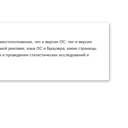
 местоположении; тип и версия ОС; тип и версия
какой рекламе; язык ОС и Браузера; какие страницы
а и проведения статистических исследований и
ТЕХСЕРВИС
КОНТАКТЫ
становка доп.
Минск
Ваш город:
борудования
+375 29 238 97 34
емонт, TO, дефектовка
Запросить консультацию