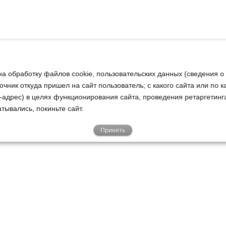
на обработку файлов cookie, пользовательских данных (сведения о
очник откуда пришел на сайт пользователь; с какого сайта или по 
ip-адрес) в целях функционирования сайта, проведения ретаргетинг
тывались, покиньте сайт.
Принять
Е
КЛИЕНТАМ
О НАС
Акции
Новости
У
о
Гарантии
Руководство
Р
Доставка
Наша история