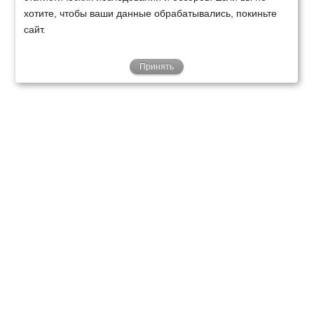
хотите, чтобы ваши данные обрабатывались, покиньте
сайт.
Принять
ТЕХНИКА
ФИНАНСИРОВАНИЕ
КЛИЕНТАМ
О НАС
ТЕХСЕРВИС
КОНТАКТЫ
Минск
Ваш город:
+375 29 238 97 34
Запросить консультацию