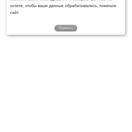
хотите, чтобы ваши данные обрабатывались, покиньте
сайт.
Принять
ТЕХНИКА
ФИНАНСИРОВАНИЕ
КЛИЕНТАМ
О НАС
ТЕХСЕРВИС
КОНТАКТЫ
Минск
Ваш город:
+375 29 238 97 34
Запросить консультацию