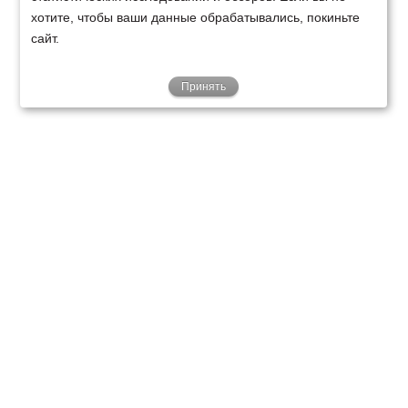
хотите, чтобы ваши данные обрабатывались, покиньте
сайт.
Принять
ТЕХНИКА
ФИНАНСИРОВАНИЕ
КЛИЕНТАМ
О НАС
ТЕХСЕРВИС
КОНТАКТЫ
Минск
Ваш город:
+375 29 238 97 34
Запросить консультацию