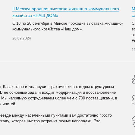
II Международная выставка жилищно-коммунального
М
хозяйства «НАШ ДОМ»
с
С 18 по 20 сентября в Минске проходит выставка жилищно-
С
коммунального хозяйства «Наш дом».
в
в
20.09.2024
Р
1
, Казахстане и Беларуси. Практически в каждом структурном
 В её основные задачи входит модернизация и восстановление
. Мы напрямую сотрудничаем более чем с 700 поставщиками, в
х частей.
реезде между населёнными пунктами вам достаточно просто
гаду, которая быстро устранит любые неполадки. Это