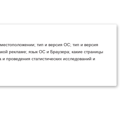
 местоположении; тип и версия ОС; тип и версия
какой рекламе; язык ОС и Браузера; какие страницы
а и проведения статистических исследований и
ТЕХСЕРВИС
КОНТАКТЫ
становка доп.
Минск
Ваш город:
борудования
+375 29 238 97 34
емонт, TO, дефектовка
Запросить консультацию