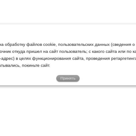
на обработку файлов cookie, пользовательских данных (сведения о
очник откуда пришел на сайт пользователь; с какого сайта или по 
ip-адрес) в целях функционирования сайта, проведения ретаргетинг
тывались, покиньте сайт.
Принять
Е
КЛИЕНТАМ
О НАС
Акции
Новости
У
о
Гарантии
Руководство
Р
Доставка
Наша история