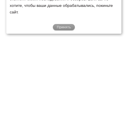
хотите, чтобы ваши данные обрабатывались, покиньте
сайт.
Принять
ТЕХНИКА
ФИНАНСИРОВАНИЕ
КЛИЕНТАМ
О НАС
ТЕХСЕРВИС
КОНТАКТЫ
Минск
Ваш город:
+375 29 238 97 34
Запросить консультацию