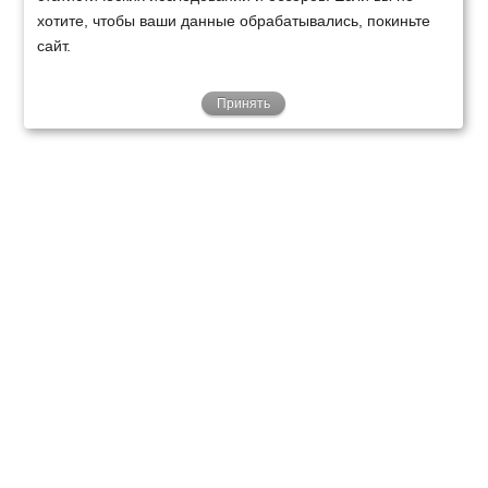
хотите, чтобы ваши данные обрабатывались, покиньте
сайт.
Принять
ТЕХНИКА
ФИНАНСИРОВАНИЕ
КЛИЕНТАМ
О НАС
ТЕХСЕРВИС
КОНТАКТЫ
Минск
Ваш город:
+375 29 238 97 34
Запросить консультацию