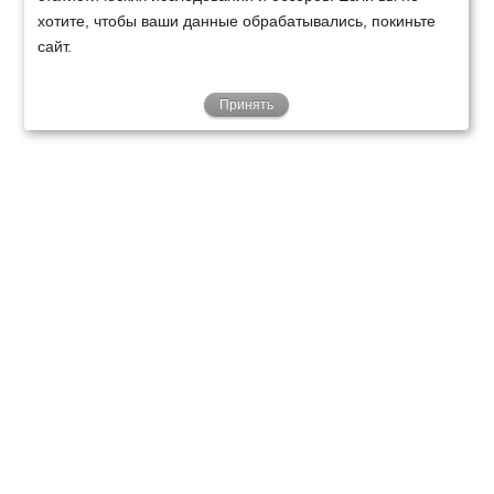
хотите, чтобы ваши данные обрабатывались, покиньте
сайт.
Принять
ТЕХНИКА
ФИНАНСИРОВАНИЕ
КЛИЕНТАМ
О НАС
ТЕХСЕРВИС
КОНТАКТЫ
Минск
Ваш город:
+375 29 238 97 34
Запросить консультацию