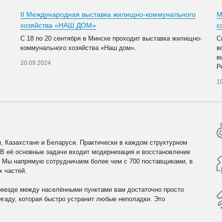
II Международная выставка жилищно-коммунального
М
хозяйства «НАШ ДОМ»
с
С 18 по 20 сентября в Минске проходит выставка жилищно-
С
коммунального хозяйства «Наш дом».
в
в
20.09.2024
Р
1
, Казахстане и Беларуси. Практически в каждом структурном
 В её основные задачи входит модернизация и восстановление
. Мы напрямую сотрудничаем более чем с 700 поставщиками, в
х частей.
реезде между населёнными пунктами вам достаточно просто
гаду, которая быстро устранит любые неполадки. Это