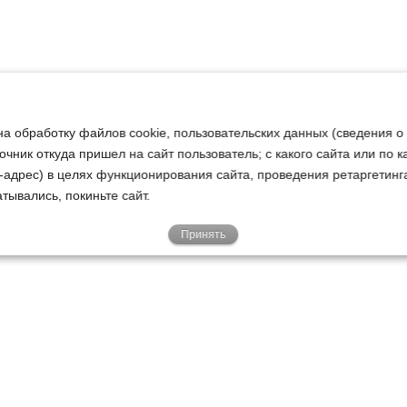
на обработку файлов cookie, пользовательских данных (сведения о
очник откуда пришел на сайт пользователь; с какого сайта или по 
ip-адрес) в целях функционирования сайта, проведения ретаргетинг
тывались, покиньте сайт.
Принять
Е
КЛИЕНТАМ
О НАС
Акции
Новости
У
о
Гарантии
Руководство
Р
Доставка
Наша история