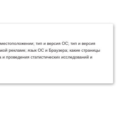
 местоположении; тип и версия ОС; тип и версия
какой рекламе; язык ОС и Браузера; какие страницы
а и проведения статистических исследований и
ТЕХСЕРВИС
КОНТАКТЫ
становка доп.
Минск
Ваш город:
борудования
+375 29 238 97 34
емонт, TO, дефектовка
Запросить консультацию