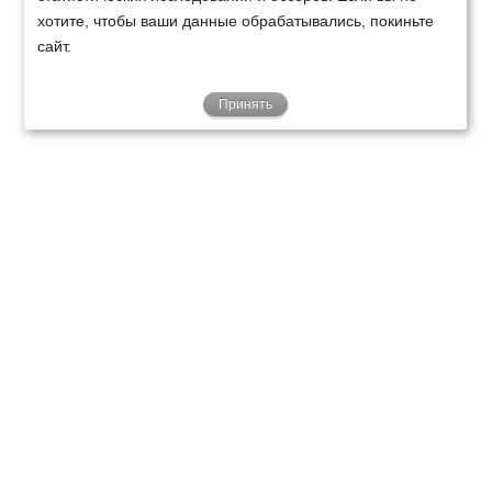
хотите, чтобы ваши данные обрабатывались, покиньте
сайт.
Принять
ТЕХНИКА
ФИНАНСИРОВАНИЕ
КЛИЕНТАМ
О НАС
ТЕХСЕРВИС
КОНТАКТЫ
Минск
Ваш город:
+375 29 238 97 34
Запросить консультацию