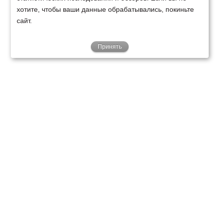
хотите, чтобы ваши данные обрабатывались, покиньте
сайт.
Принять
ТЕХНИКА
ФИНАНСИРОВАНИЕ
КЛИЕНТАМ
О НАС
ТЕХСЕРВИС
КОНТАКТЫ
Минск
Ваш город:
+375 29 238 97 34
Запросить консультацию