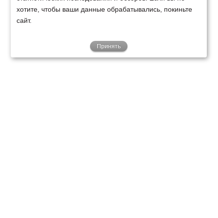
хотите, чтобы ваши данные обрабатывались, покиньте
сайт.
Принять
ТЕХНИКА
ФИНАНСИРОВАНИЕ
КЛИЕНТАМ
О НАС
ТЕХСЕРВИС
КОНТАКТЫ
Минск
Ваш город:
+375 29 238 97 34
Запросить консультацию