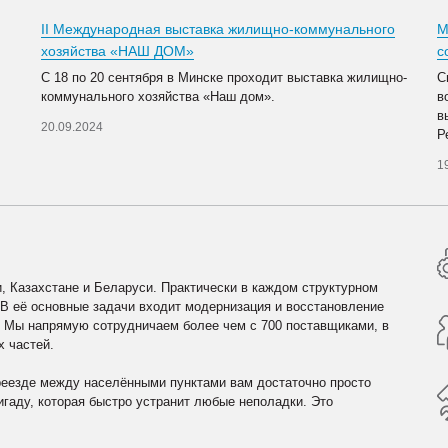
II Международная выставка жилищно-коммунального
М
хозяйства «НАШ ДОМ»
с
С 18 по 20 сентября в Минске проходит выставка жилищно-
С
коммунального хозяйства «Наш дом».
в
в
20.09.2024
Р
1
, Казахстане и Беларуси. Практически в каждом структурном
 В её основные задачи входит модернизация и восстановление
. Мы напрямую сотрудничаем более чем с 700 поставщиками, в
х частей.
реезде между населёнными пунктами вам достаточно просто
гаду, которая быстро устранит любые неполадки. Это