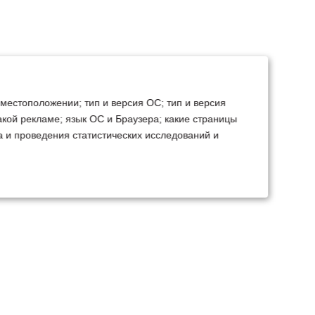
 местоположении; тип и версия ОС; тип и версия
какой рекламе; язык ОС и Браузера; какие страницы
а и проведения статистических исследований и
ТЕХСЕРВИС
КОНТАКТЫ
становка доп.
Минск
Ваш город:
борудования
+375 29 238 97 34
емонт, TO, дефектовка
Запросить консультацию