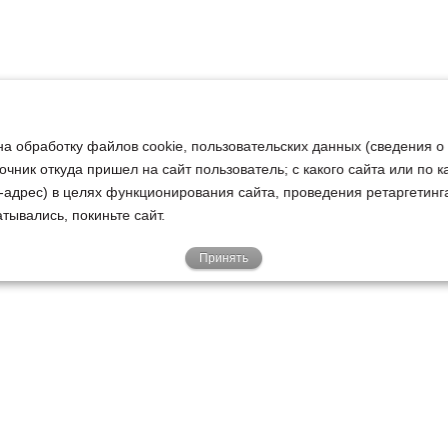
на обработку файлов cookie, пользовательских данных (сведения о
очник откуда пришел на сайт пользователь; с какого сайта или по 
ip-адрес) в целях функционирования сайта, проведения ретаргетинг
тывались, покиньте сайт.
Принять
Е
КЛИЕНТАМ
О НАС
Акции
Новости
У
о
Гарантии
Руководство
Р
Доставка
Наша история