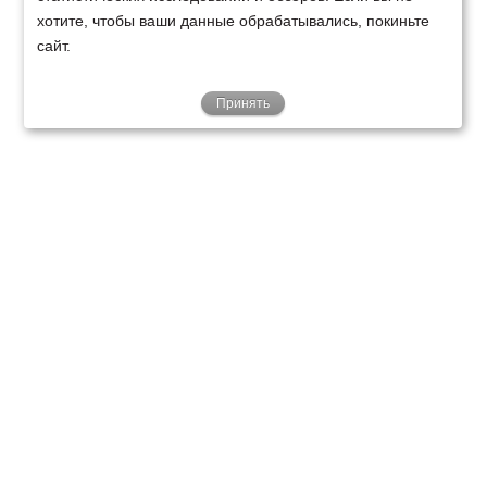
хотите, чтобы ваши данные обрабатывались, покиньте
сайт.
Принять
ТЕХНИКА
ФИНАНСИРОВАНИЕ
КЛИЕНТАМ
О НАС
ТЕХСЕРВИС
КОНТАКТЫ
Минск
Ваш город:
+375 29 238 97 34
Запросить консультацию