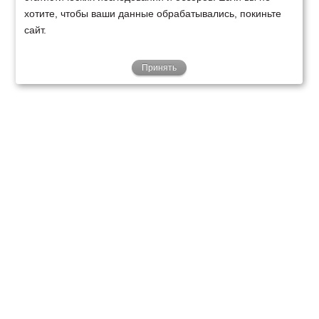
хотите, чтобы ваши данные обрабатывались, покиньте
сайт.
Принять
ТЕХНИКА
ФИНАНСИРОВАНИЕ
КЛИЕНТАМ
О НАС
ТЕХСЕРВИС
КОНТАКТЫ
Минск
Ваш город:
+375 29 238 97 34
Запросить консультацию