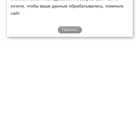
хотите, чтобы ваши данные обрабатывались, покиньте
сайт.
Принять
ТЕХНИКА
ФИНАНСИРОВАНИЕ
КЛИЕНТАМ
О НАС
ТЕХСЕРВИС
КОНТАКТЫ
Минск
Ваш город:
+375 29 238 97 34
Запросить консультацию