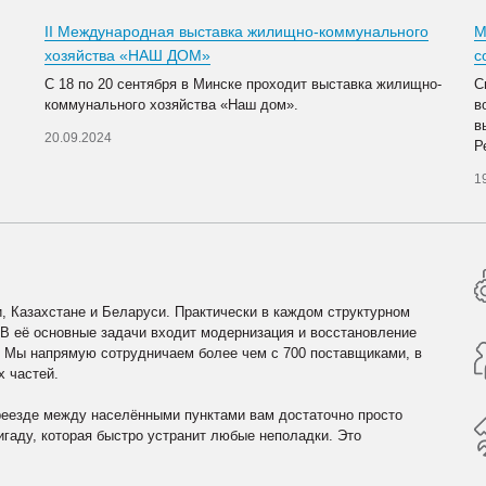
II Международная выставка жилищно-коммунального
М
хозяйства «НАШ ДОМ»
с
С 18 по 20 сентября в Минске проходит выставка жилищно-
С
коммунального хозяйства «Наш дом».
в
в
20.09.2024
Р
1
, Казахстане и Беларуси. Практически в каждом структурном
 В её основные задачи входит модернизация и восстановление
. Мы напрямую сотрудничаем более чем с 700 поставщиками, в
х частей.
реезде между населёнными пунктами вам достаточно просто
гаду, которая быстро устранит любые неполадки. Это