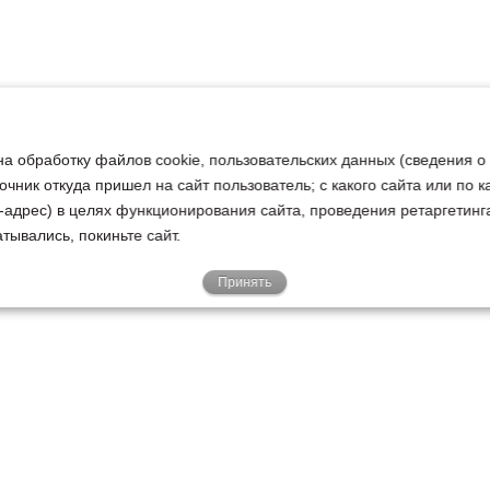
на обработку файлов cookie, пользовательских данных (сведения о
очник откуда пришел на сайт пользователь; с какого сайта или по 
ip-адрес) в целях функционирования сайта, проведения ретаргетинг
тывались, покиньте сайт.
Принять
Е
КЛИЕНТАМ
О НАС
Акции
Новости
У
о
Гарантии
Руководство
Р
Доставка
Наша история