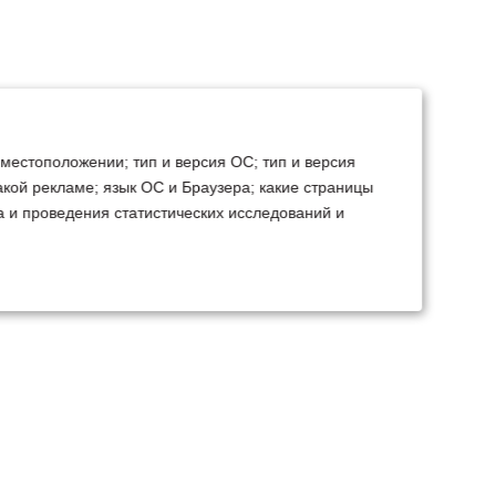
 местоположении; тип и версия ОС; тип и версия
какой рекламе; язык ОС и Браузера; какие страницы
а и проведения статистических исследований и
ТЕХСЕРВИС
КОНТАКТЫ
становка доп.
Минск
Ваш город:
борудования
+375 29 238 97 34
емонт, TO, дефектовка
Запросить консультацию