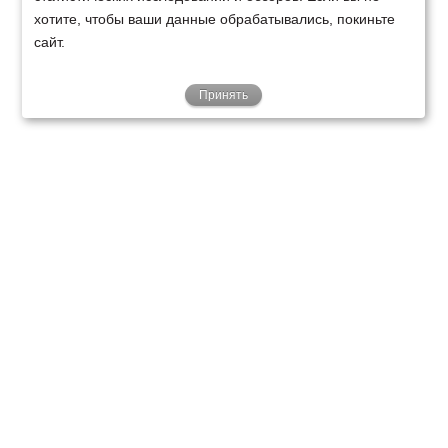
хотите, чтобы ваши данные обрабатывались, покиньте
сайт.
Принять
ТЕХНИКА
ФИНАНСИРОВАНИЕ
КЛИЕНТАМ
О НАС
ТЕХСЕРВИС
КОНТАКТЫ
Минск
Ваш город:
+375 29 238 97 34
Запросить консультацию