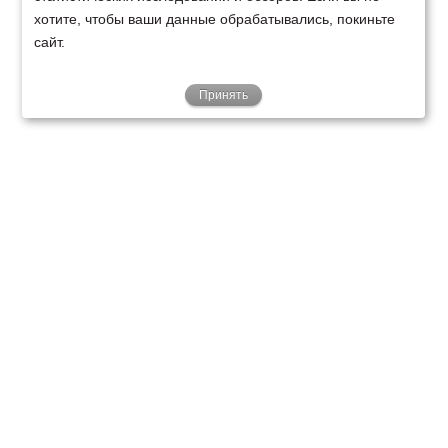
хотите, чтобы ваши данные обрабатывались, покиньте
сайт.
Принять
ТЕХНИКА
ФИНАНСИРОВАНИЕ
КЛИЕНТАМ
О НАС
ТЕХСЕРВИС
КОНТАКТЫ
Минск
Ваш город:
+375 29 238 97 34
Запросить консультацию