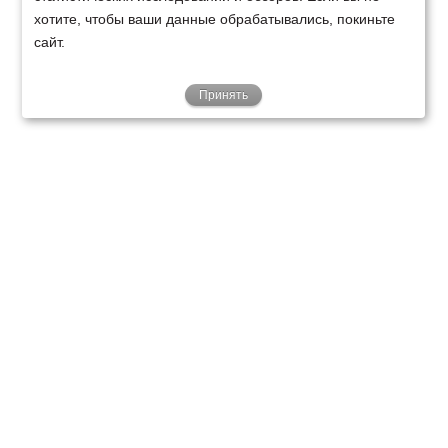
хотите, чтобы ваши данные обрабатывались, покиньте
сайт.
Принять
ТЕХНИКА
ФИНАНСИРОВАНИЕ
КЛИЕНТАМ
О НАС
ТЕХСЕРВИС
КОНТАКТЫ
Минск
Ваш город:
+375 29 238 97 34
Запросить консультацию