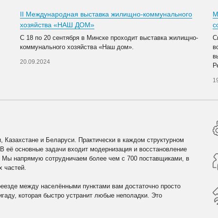
II Международная выставка жилищно-коммунального
М
хозяйства «НАШ ДОМ»
с
С 18 по 20 сентября в Минске проходит выставка жилищно-
С
коммунального хозяйства «Наш дом».
в
в
20.09.2024
Р
1
, Казахстане и Беларуси. Практически в каждом структурном
 В её основные задачи входит модернизация и восстановление
. Мы напрямую сотрудничаем более чем с 700 поставщиками, в
х частей.
реезде между населёнными пунктами вам достаточно просто
гаду, которая быстро устранит любые неполадки. Это