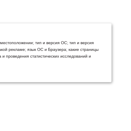
 местоположении; тип и версия ОС; тип и версия
какой рекламе; язык ОС и Браузера; какие страницы
а и проведения статистических исследований и
ТЕХСЕРВИС
КОНТАКТЫ
становка доп.
Минск
Ваш город:
борудования
+375 29 238 97 34
емонт, TO, дефектовка
Запросить консультацию