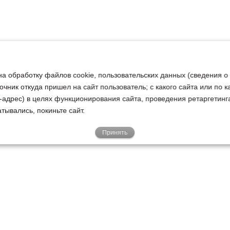
на обработку файлов cookie, пользовательских данных (сведения о
очник откуда пришел на сайт пользователь; с какого сайта или по 
ip-адрес) в целях функционирования сайта, проведения ретаргетинг
тывались, покиньте сайт.
Принять
Е
КЛИЕНТАМ
О НАС
Акции
Новости
У
о
Гарантии
Руководство
Р
Доставка
Наша история