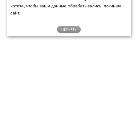
хотите, чтобы ваши данные обрабатывались, покиньте
сайт.
Принять
ТЕХНИКА
ФИНАНСИРОВАНИЕ
КЛИЕНТАМ
О НАС
ТЕХСЕРВИС
КОНТАКТЫ
Минск
Ваш город:
+375 29 238 97 34
Запросить консультацию