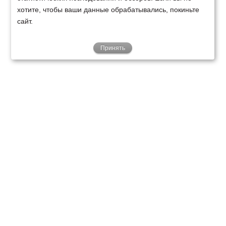
хотите, чтобы ваши данные обрабатывались, покиньте
сайт.
Принять
ТЕХНИКА
ФИНАНСИРОВАНИЕ
КЛИЕНТАМ
О НАС
ТЕХСЕРВИС
КОНТАКТЫ
Минск
Ваш город:
+375 29 238 97 34
Запросить консультацию