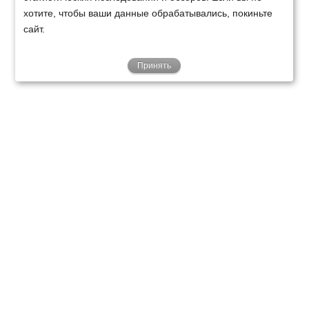
хотите, чтобы ваши данные обрабатывались, покиньте
сайт.
Принять
ТЕХНИКА
ФИНАНСИРОВАНИЕ
КЛИЕНТАМ
О НАС
ТЕХСЕРВИС
КОНТАКТЫ
Минск
Ваш город:
+375 29 238 97 34
Запросить консультацию