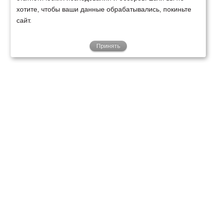
хотите, чтобы ваши данные обрабатывались, покиньте
сайт.
Принять
ТЕХНИКА
ФИНАНСИРОВАНИЕ
КЛИЕНТАМ
О НАС
ТЕХСЕРВИС
КОНТАКТЫ
Минск
Ваш город:
+375 29 238 97 34
Запросить консультацию